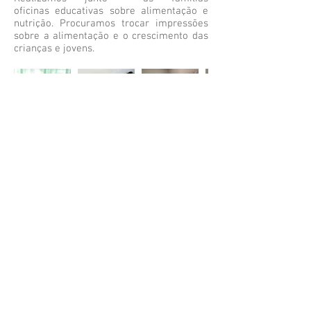
oficinas educativas sobre alimentação e
nutrição. Procuramos trocar impressões
sobre a alimentação e o crescimento das
crianças e jovens.
Gostaria de receber o NESANE na sua
escola?
Você é estudante universitário e tem
interesse em participar?
Você é um profissional local e gostaria da
nossa parceria?
Fale conosco!