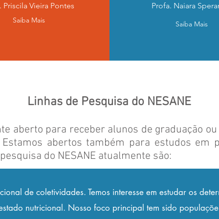
. Priscila Vieira Pontes
Profa. Naiara Sper
Saiba Mais
Saiba Mais
Linhas de Pesquisa do NESANE
e aberto para receber alunos de graduação ou
 Estamos abertos também para estudos em pa
de pesquisa do NESANE atualmente são:
cional de coletividades. Temos interesse em estudar os determ
estado nutricional. Nosso foco principal tem sido populaçõ