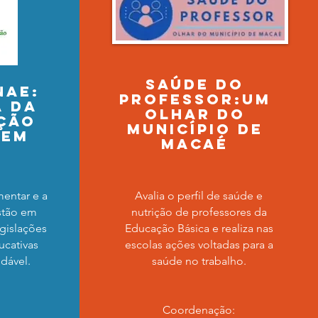
saúde do
nae:
professor:um
 da
olhar do
ção
município de
 em
macaé
é
mentar e a
Avalia o perfil de saúde e
stão em
nutrição de professores da
gislações
Educação Básica e realiza nas
ucativas
escolas ações voltadas para a
udável.
saúde no trabalho.
Coordenação: