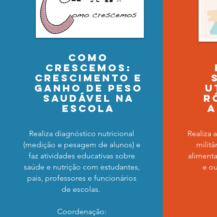
como
crescemos:
crescimento e
ganho de peso
u
saudável na
r
escola
a
Realiza diagnóstico nutricional
Realiza 
(medição e pesagem de alunos) e
milit
faz atividades educativas sobre
aliment
saúde e nutrição com estudantes,
e ou
pais, professores e funcionários
de escolas.
Coordenação: