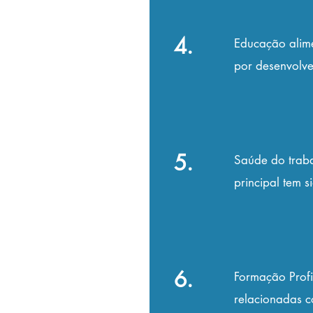
4.
Educação alime
por desenvolve
5.
Saúde do traba
principal tem 
6.
Formação Profi
relacionadas c