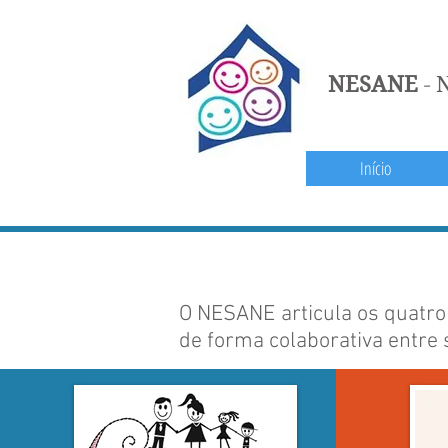
NESANE
N
-
Início
O NESANE articula os quatro
de forma colaborativa entre s