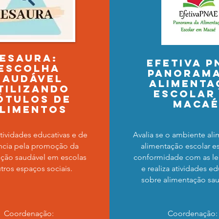
esaura:
efetiva p
escolha
panorama
saudável
alimenta
tilizando
escolar
ótulos de
maca
limentos
atividades educativas e de
Avalia se o ambiente ali
ância pela promoção da
alimentação escolar e
ação saudável em escolas
conformidade com as le
tros espaços sociais.
e realiza atividades ed
sobre alimentação sa
Coordenação:
Coordenação: