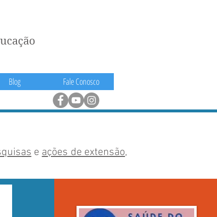
ducação
Blog
Fale Conosco
squisas
e
ações de extensão
,