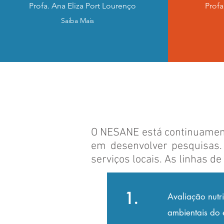
Profa. Ana Eliza Port Lourenço
Profa
Saiba Mais
O NESANE está continuament
em desenvolver pesquisas.
serviços locais. As linhas 
1.
Avaliação nutri
ambientais do 